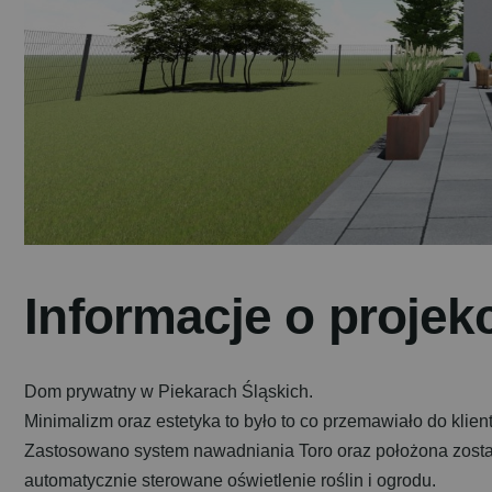
I
n
f
o
r
m
a
c
j
e
o
p
r
o
j
e
k
Dom prywatny w Piekarach Śląskich.
Minimalizm oraz estetyka to było to co przemawiało do klie
Zastosowano system nawadniania Toro oraz położona został
automatycznie sterowane oświetlenie roślin i ogrodu.