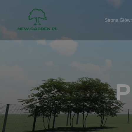
Strona Głów
P