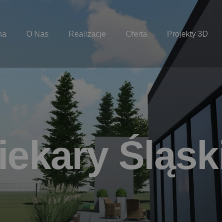
na
O Nas
Realizacje
Oferta
Projekty 3D
i
e
k
a
r
y
Ś
l
ą
s
k