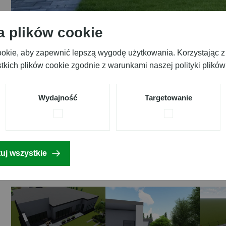
a plików cookie
cookie, aby zapewnić lepszą wygodę użytkowania. Korzystając z 
kich plików cookie zgodnie z warunkami naszej polityki plików
Wydajność
Targetowanie
G
a
l
e
r
i
a
p
r
o
j
e
k
t
u
uj wszystkie