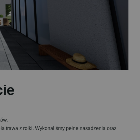
c
i
e
ntów.
a trawa z rolki. Wykonaliśmy pełne nasadzenia oraz