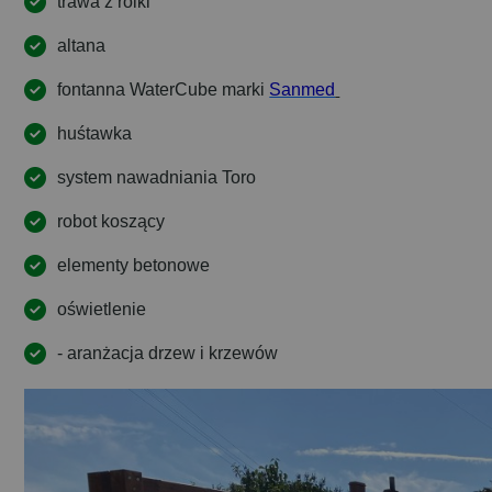
trawa z rolki
altana
fontanna WaterCube marki
Sanmed
huśtawka
system nawadniania Toro
robot koszący
elementy betonowe
oświetlenie
- aranżacja drzew i krzewów