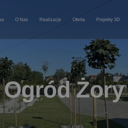
na
O Nas
Realizacje
Oferta
Projekty 3D
O
g
r
ó
d
Ż
o
r
y