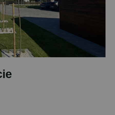
c
i
e