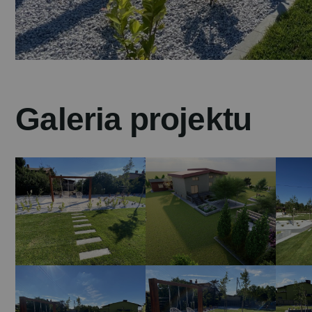
G
a
l
e
r
i
a
p
r
o
j
e
k
t
u