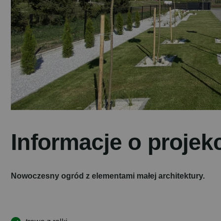
I
n
f
o
r
m
a
c
j
e
o
p
r
o
j
e
k
Nowoczesny ogród z elementami małej architektury.