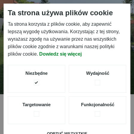
Ta strona używa plików cookie
Ta strona korzysta z plików cookie, aby zapewnić
lepszą wygodę użytkowania. Korzystając z tej strony,
wyrażasz zgodę na używanie przez nas wszystkich
plików cookie zgodnie z warunkami naszej polityki
plików cookie.
Dowiedz się więcej
O
g
r
ó
d
B
ę
d
z
i
n
Niezbędne
Wydajność
Targetowanie
Funkcjonalność
Data Realizacji:
Styczeń 2022
ODRZUĆ WSZYSTKIE