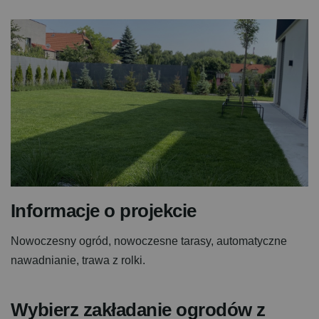
I
n
f
o
r
m
a
c
j
e
o
p
r
o
j
e
k
c
i
e
Nowoczesny ogród, nowoczesne tarasy, automatyczne
nawadnianie, trawa z rolki.
Wybierz zakładanie ogrodów z