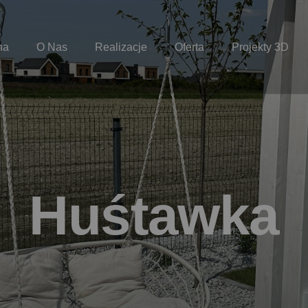
na
O Nas
Realizacje
Oferta
Projekty 3D
H
u
ś
t
a
w
k
a