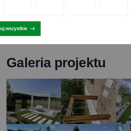
uj wszystkie
G
a
l
e
r
i
a
p
r
o
j
e
k
t
u