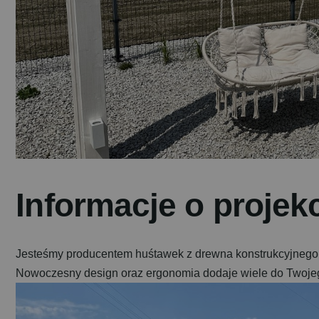
I
n
f
o
r
m
a
c
j
e
o
p
r
o
j
e
k
Jesteśmy producentem huśtawek z drewna konstrukcyjnego
Nowoczesny design oraz ergonomia dodaje wiele do Twoje