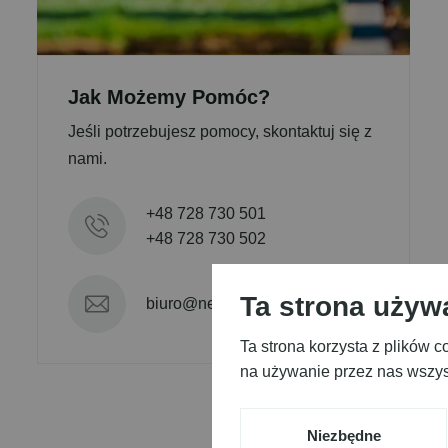
Jak Możemy Pomóc?
Jeśli potrzebujesz pomocy, skontaktuj się z
nami.
+48 728 730 501
+48 728 730 502
Ta strona używ
biuro@new-garden.pl
Ta strona korzysta z plików 
na używanie przez nas wszyst
Niezbędne