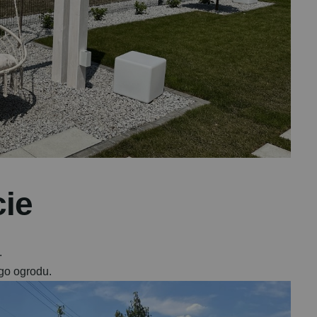
c
i
e
.
go ogrodu.